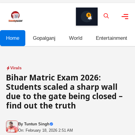
Skip
to
3
content
Me
Home
Gopalganj
World
Entertainment
Virals
Bihar Matric Exam 2026:
Students scaled a sharp wall
due to the gate being closed –
find out the truth
By
Tuntun Singh
On: February 18, 2026 2:51 AM