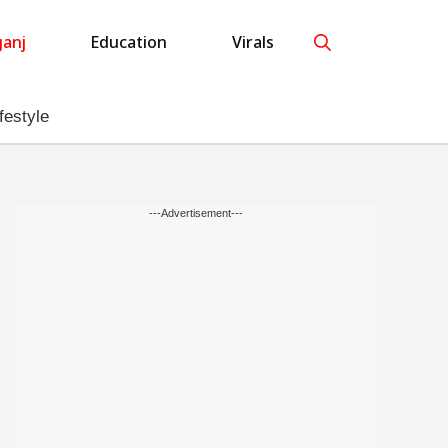
anj
Education
Virals
festyle
---Advertisement---