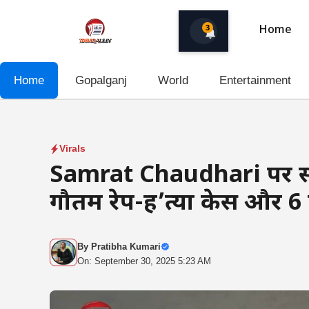
Skip
to
3
Home
content
Home
Gopalganj
World
Entertainment
Virals
Samrat Chaudhari पर सं
गौतम रेप-ह’त्या केस और 6 ह
By
Pratibha Kumari
On: September 30, 2025 5:23 AM