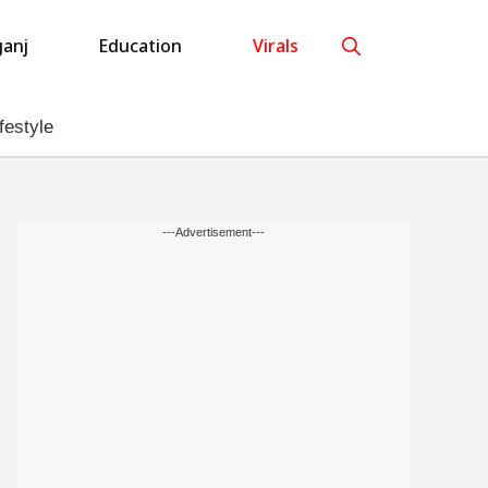
anj
Education
Virals
festyle
---Advertisement---