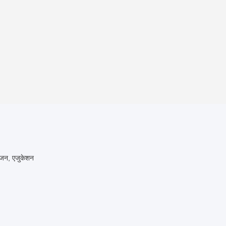
रंजन, एजुकेशन