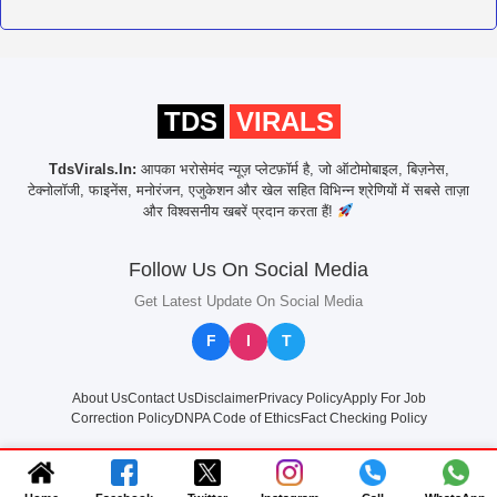
TDS
VIRALS
TdsVirals.In:
आपका भरोसेमंद न्यूज़ प्लेटफ़ॉर्म है, जो ऑटोमोबाइल, बिज़नेस,
टेक्नोलॉजी, फाइनेंस, मनोरंजन, एजुकेशन और खेल सहित विभिन्न श्रेणियों में सबसे ताज़ा
और विश्वसनीय खबरें प्रदान करता हैं!
Follow Us On Social Media
Get Latest Update On Social Media
F
I
T
About Us
Contact Us
Disclaimer
Privacy Policy
Apply For Job
Correction Policy
DNPA Code of Ethics
Fact Checking Policy
© 2025
TdsVirals.In
All rights reserved