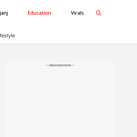
anj
Education
Virals
festyle
---Advertisement---