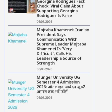
Georgina Rodriguez Fact
Check: Viral Claim About
Supporting Georgina
Rodriguez Is False
06/08/2026
Mojtaba Khamenei: Iranian
President Says
Communication With
Supreme Leader Mojtaba
Khamenei Is ‘Very
Difficult’, Calls His
Leadership a Source of
Strength
06/08/2026
Munger University UG
Semester 4 Admission
2026: ऑनलाइन आवेदन शुरू, 7
अगस्त तक भरें फॉर्म
06/08/2026