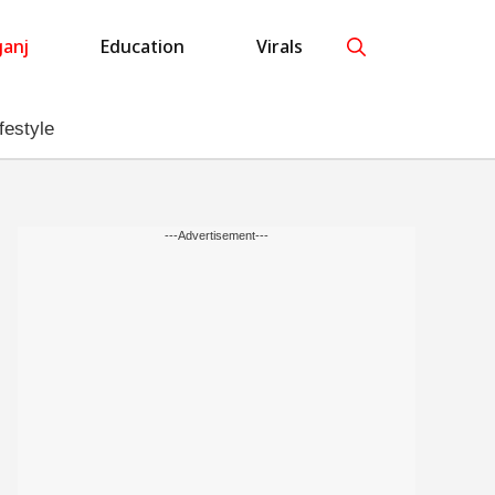
anj
Education
Virals
festyle
---Advertisement---