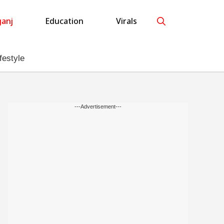
anj
Education
Virals
festyle
---Advertisement---