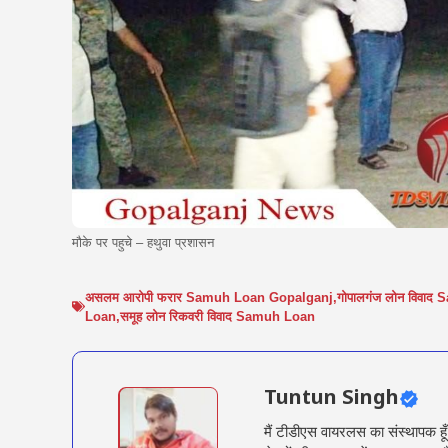
मौके पर पहुचे – हथुवा प्रशासन
असलम आरोपी फरार Samuh Loan Gopalganj
,
गोपालगंज लोन विवा
Loan
,
समूह लोन रिकवरी विवाद Samuh Loan
Tuntun Singh
मैं टीडीएस वायरलस का संस्थापक हू