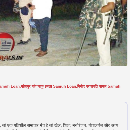
द Samuh Loan
,
महेशपुर गांव चाकू हमला Samuh Loan
,
विनोद प्रजापति घायल Samuh
ँ, जो एक गतिशील समाचार मंच है जो खेल, शिक्षा, मनोरंजन, गोपालगंज और अन्य